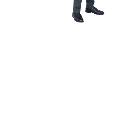
広げる
を