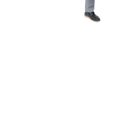
情熱
未来
可能性
の
が、
の